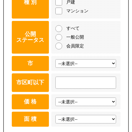
種 別
戸建
マンション
すべて
公開
一般公開
ステータス
会員限定
市
市区町以下
価 格
面 積