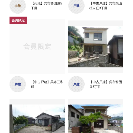
【売地】呉市警固屋5
【中古戸建】呉市焼山
土地
戸建
丁目
桜ヶ丘3丁目
【中古戸建】呉市三和
【中古戸建】呉市警固
戸建
戸建
町
屋5丁目