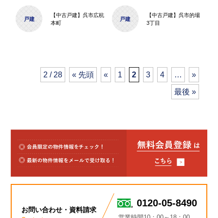
【中古戸建】呉市広杭
【中古戸建】呉市的場
戸建
戸建
本町
3丁目
2 / 28
« 先頭
«
1
2
3
4
…
»
最後 »
0120-05-8490
お問い合わせ・資料請求
営業時間10：00～18：00