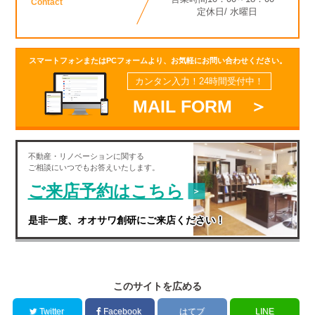
Contact
定休日/ 水曜日
スマートフォンまたはPCフォームより、お気軽にお問い合わせください。
カンタン入力！24時間受付中！
MAIL FORM ＞
不動産・
リノベーション
に関する
ご相談にいつでもお答えいたします。
ご来店予約はこちら
是非一度、オオサワ創研にご来店ください！
このサイトを広める
Twitter
Facebook
はてブ
LINE