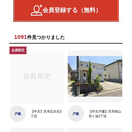
会員登録する（無料）
1091
件見つかりました
【中古】呉市広白石2
【中古戸建】呉市焼山
戸建
戸建
丁目
宮ヶ迫2丁目