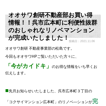
オオサワ創研不動産部お買い得
情報！！呉市広本町に利便性抜群
のおしゃれなリノベマンション
が完成いたしました！
投稿日：2021.11.06
オオサワ創研 不動産事業部の松島です。
今回もオオサワHPご覧いただいた方々に、
「
今がカイドキ」
の
お得な情報をいち早くお
伝えします。
■
先月お知らせいたしました、呉市広本町３丁目の
完
「コクサイマンション広本町」のリノベ―ションが