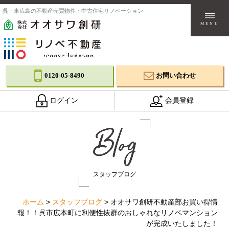
呉・東広島の不動産売買物件・中古住宅リノベーション
MENU
0120-05-8490
お問い合わせ
ログイン
会員登録
スタッフブログ
ホーム
>
スタッフブログ
>
オオサワ創研不動産部お買い得情
報！！呉市広本町に利便性抜群のおしゃれなリノベマンション
が完成いたしました！