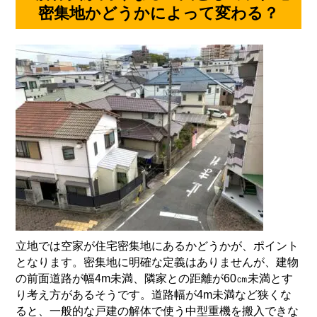
密集地かどうかによって変わる？
立地では空家が住宅密集地にあるかどうかが、ポイント
となります。密集地に明確な定義はありませんが、建物
の前面道路が幅
4m
未満、隣家との距離が
60
㎝未満とす
り考え方があるそうです。道路幅が
4m
未満など狭くな
ると、一般的な戸建の解体で使う中型重機を搬入できな