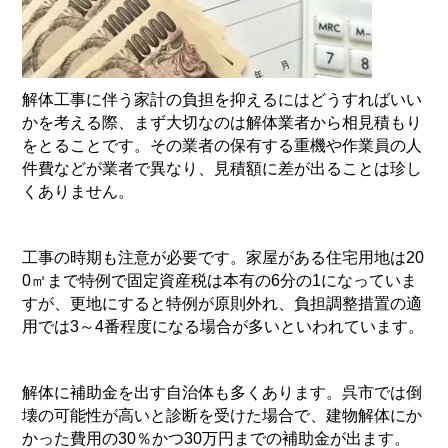
解体工事に伴う家計の負担を抑えるにはどうすればいい
かを考える際、まず大切なのは解体業者から相見積もり
をとることです。その業者の保有する重機や作業員の人
件費などが業者で異なり、見積額に差が出ることは珍し
くありません。
工事の時期も注意が必要です。家屋がある住宅用地は
20
0
㎡まで特例で固定資産税は本有の
6
分の
1
になっていま
すが、更地にすると特例が原則外れ、負担調整措置の適
用では
3
～
4
番程度になる場合が多いといわれています。
解体に補助金を出す自治体も多くあります。呉市では倒
壊の可能性が高いと診断を受けた場合で、建物解体にか
かった費用の
30
％かつ
30
万円までの補助金が出ます。