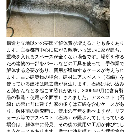
構造と立地以外の要因で解体費が増えることも多くあり
ます。主要都市中心に広がる敷地いっぱいに家が建ち、
重機を入れるスペースが全くない場合です。場所を作る
ため建物の一部をバールなどの工具を使って、手作業で
解体する必要があり、費用が増加するケースが考えられ
ます。古い建築物の場合、建材にアスベスト（石綿）を
使っている建物は除去費が発生します。石綿は吸い込み
と肺がんなどを起こす恐れがあり、
2006
年
9
月に含有製
品の製造・使用が全面禁止されました。アスベスト（石
綿）の禁止前に建てた家の多くは石綿を含むケースがあ
り、解体前の調査時に、使用の有無を調べますが、リフ
ォーム等でアスベスト（石綿）が隠されてしまっている
場合は、解体中に発見、その後の費用や工期が伸びてし
まうケースもあります。敷地に浄化槽といった埋設物や