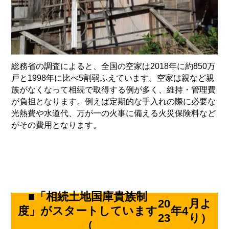
総務省の調査によると、全国の空家は
2018
年に約
850
万
戸と
1998
年に比べ
5
割弱ふえています。空家は親など親
族がなくなって相続で取得する例が多く、維持・管理費
が負担となります。例えば定期的な手入れの際に必要な
光熱費や水道代、万が一の火事に備える火災保険料など
がその費用となります。
■「相続土地国庫貴族制
20
月よ
度」がスタートしています
年
4
23
り）
（