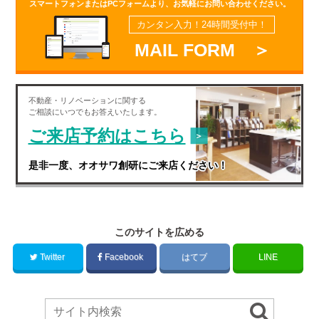
スマートフォンまたはPCフォームより、お気軽にお問い合わせください。
カンタン入力！24時間受付中！
MAIL FORM ＞
不動産・
リノベーション
に関する
ご相談にいつでもお答えいたします。
ご来店予約はこちら
是非一度、オオサワ創研にご来店ください！
このサイトを広める
Twitter
Facebook
はてブ
LINE