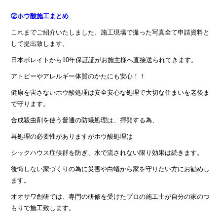
②ホウ酸施工まとめ
これまでご紹介いたしました、施工現場で撮った写真全て申請資料と
して提出致します。
日本ボレイトから10年保証証がお施主様へ直接送られてきます。
アトピーやアレルギー体質のかたにも安心！！
健康を害さないホウ酸処理は安全安心な処理で大切な住まいを老後ま
で守ります。
合成殺虫剤を使う普通の防蟻処理は、揮発する為、
再処理の必要性がありますがホウ酸処理は
シックハウス症候群を防ぎ、水で流されない限り効果は続きます。
後悔しない家づくりの為に災害や白蟻から家を守りたい方にお勧めし
ます。
オオサワ創研では、専門の研修を受けたプロの施工士が自分の家のつ
もりで施工致します。