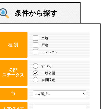
条件から探す
土地
種 別
戸建
マンション
すべて
公開
一般公開
ステータス
会員限定
市