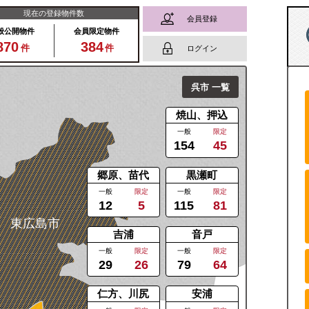
現在の登録物件数
会員登録
般公開物件
会員限定物件
870
384
件
件
ログイン
呉市
一覧
焼山、押込
一般
限定
154
45
郷原、苗代
黒瀬町
一般
限定
一般
限定
12
5
115
81
東広島市
吉浦
音戸
一般
限定
一般
限定
29
26
79
64
仁方、川尻
安浦