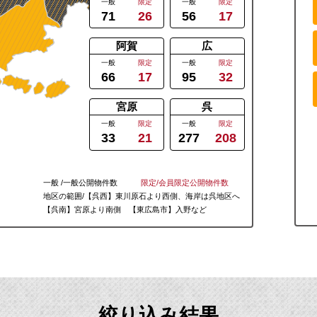
一般
限定
一般
限定
71
26
56
17
阿賀
広
一般
限定
一般
限定
66
17
95
32
宮原
呉
一般
限定
一般
限定
33
21
277
208
一般 /一般公開物件数
限定/会員限定公開物件数
地区の範囲/【
呉
西】東川原石より西側、海岸は
呉
地区へ
【
呉
南】宮原より南側 【
東広島
市】入野など
絞り込み結果