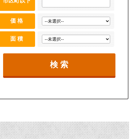
市区町以下
価 格
面 積