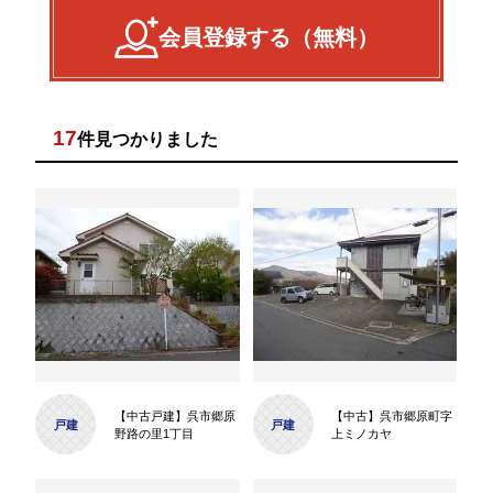
会員登録する（無料）
17
件見つかりました
【中古戸建】呉市郷原
【中古】呉市郷原町字
戸建
戸建
野路の里1丁目
上ミノカヤ