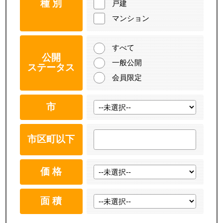
種 別
戸建
マンション
すべて
公開
一般公開
ステータス
会員限定
市
市区町以下
価 格
面 積