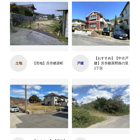
【おすすめ】【中古戸
土地
【売地】呉市郷原町
戸建
建】呉市郷原野路の里
1丁目