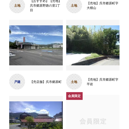
【おすすめ】【売地】
【売地】呉市郷原町字
土地
呉市郷原野路の里1丁
土地
大積山
目
【売地】呉市郷原町字
戸建
【売店舗】呉市郷原町
土地
平岩