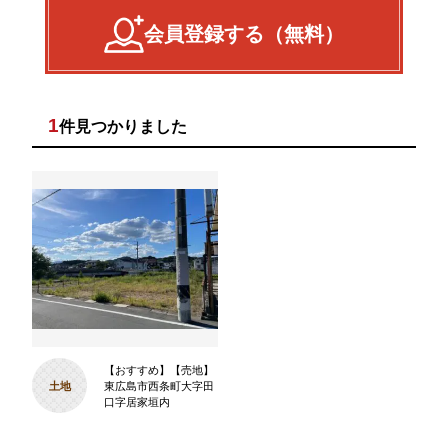
会員登録する（無料）
1
件見つかりました
【おすすめ】【売地】
土地
東広島市西条町大字田
口字居家垣内