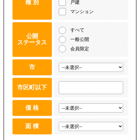
種 別
戸建
マンション
すべて
公開
一般公開
ステータス
会員限定
市
市区町以下
価 格
面 積