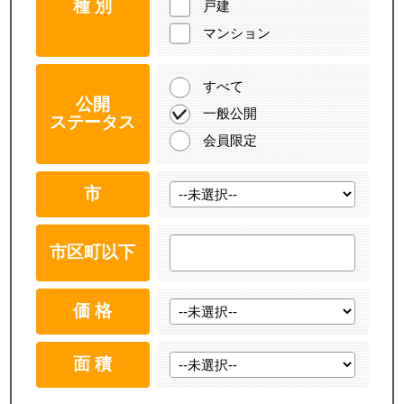
種 別
戸建
マンション
すべて
公開
一般公開
ステータス
会員限定
市
市区町以下
価 格
面 積