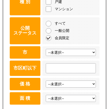
種 別
戸建
マンション
すべて
公開
一般公開
ステータス
会員限定
市
市区町以下
価 格
面 積