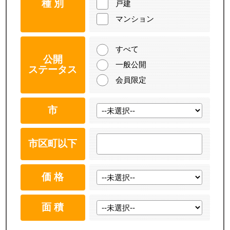
種 別
戸建
マンション
すべて
公開
一般公開
ステータス
会員限定
市
市区町以下
価 格
面 積