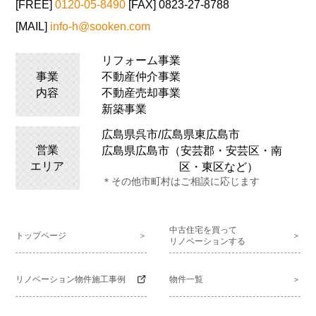
[FREE]
0120-05-8490
[FAX] 0823-27-8788
[MAIL]
info-h@sooken.com
リフォーム事業
事業
不動産仲介事業
内容
不動産売却事業
新築事業
広島県呉市/広島県
東広島
市
営業
広島県広島市（安芸郡・安芸区・南
エリア
区・東区など）
＊その他市町村はご相談に応じます
中古住宅を買って
トップページ
リノベーションする
リノベーション物件施工事例
物件一覧