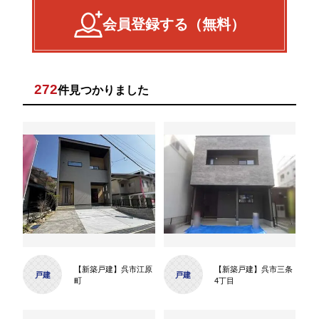
会員登録する（無料）
272
件見つかりました
【新築戸建】呉市江原
【新築戸建】呉市三条
戸建
戸建
町
4丁目