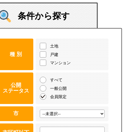
条件から探す
土地
種 別
戸建
マンション
すべて
公開
一般公開
ステータス
会員限定
市