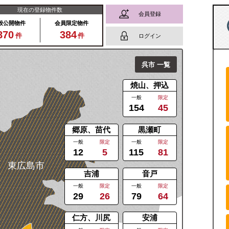
現在の登録物件数
会員登録
般公開物件
会員限定物件
870
384
件
件
ログイン
呉市
一覧
焼山、押込
一般
限定
154
45
郷原、苗代
黒瀬町
一般
限定
一般
限定
12
5
115
81
東広島市
吉浦
音戸
一般
限定
一般
限定
29
26
79
64
仁方、川尻
安浦