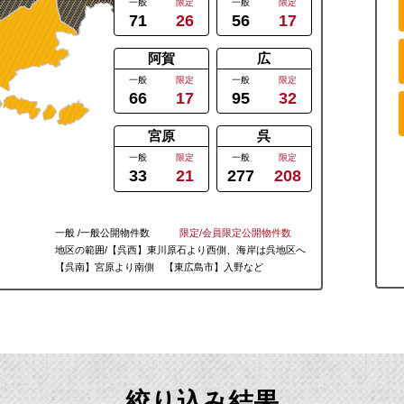
一般
限定
一般
限定
71
26
56
17
阿賀
広
一般
限定
一般
限定
66
17
95
32
宮原
呉
一般
限定
一般
限定
33
21
277
208
一般 /一般公開物件数
限定/会員限定公開物件数
地区の範囲/【
呉
西】東川原石より西側、海岸は
呉
地区へ
【
呉
南】宮原より南側 【
東広島
市】入野など
絞り込み結果