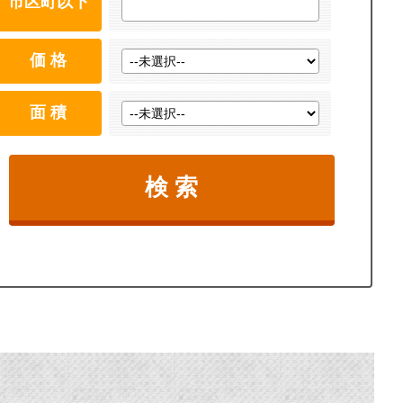
市区町以下
価 格
面 積