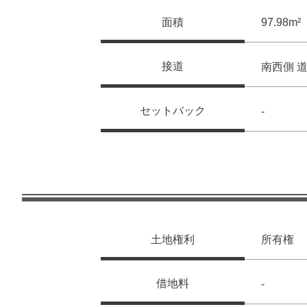
面積
97.98m
接道
南西側 道
セットバック
-
土地権利
所有権
借地料
-