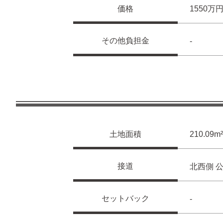
価格
1550万
その他負担金
-
土地面積
210.09
接道
北西側 公
セットバック
-