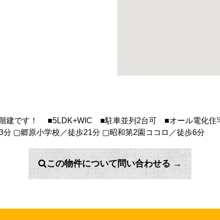
階建です！ ■5LDK+WIC ■駐車並列2台可 ■オール電化
3分 ▢郷原小学校／徒歩21分 ▢昭和第2園ココロ／徒歩6分
この物件について問い合わせる →