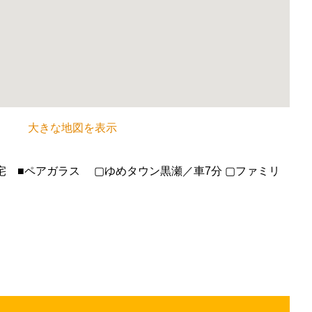
大きな地図を表示
住宅 ■ペアガラス ▢ゆめタウン黒瀬／車7分 ▢ファミリ