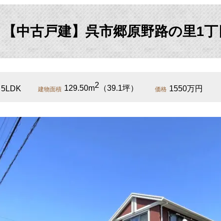
【中古戸建】呉市郷原野路の里1丁
2
5LDK
129.50m
（39.1坪）
1550万円
建物面積
価格