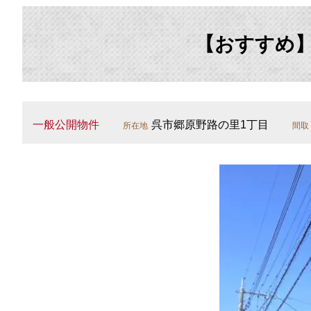
【おすすめ】
一般公開物件
呉市郷原野路の里1丁目
所在地
間取